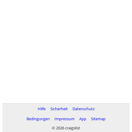
Hilfe
Sicherheit
Datenschutz
Bedingungen
Impressum
App
Sitemap
© 2026 craigslist