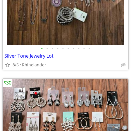
•
•
•
•
•
•
•
•
•
•
Silver Tone Jewelry Lot
8/6
Rhinelander
$30