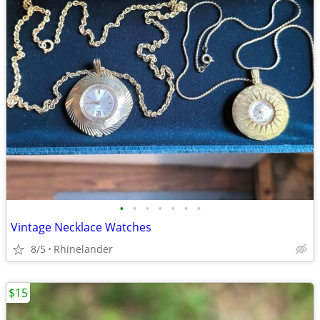
•
•
•
•
•
•
•
Vintage Necklace Watches
8/5
Rhinelander
$15