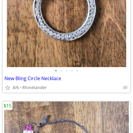
•
•
•
•
•
New Bling Circle Necklace
8/6
Rhinelander
$15