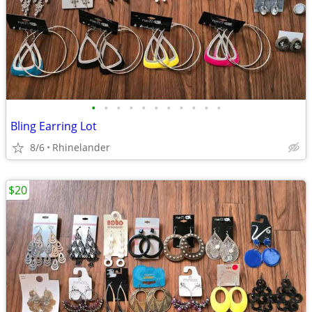
•
•
•
•
•
•
•
•
•
•
•
Bling Earring Lot
8/6
Rhinelander
$20