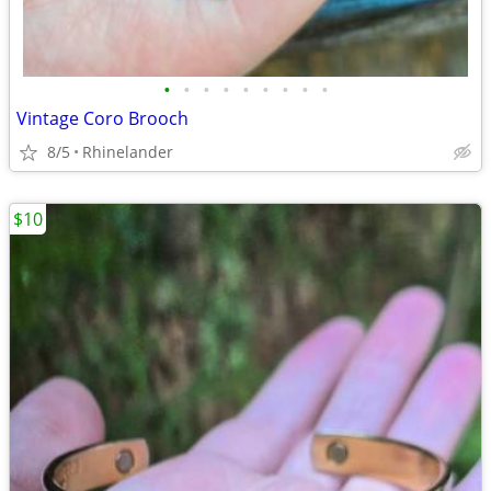
•
•
•
•
•
•
•
•
•
Vintage Coro Brooch
8/5
Rhinelander
$10