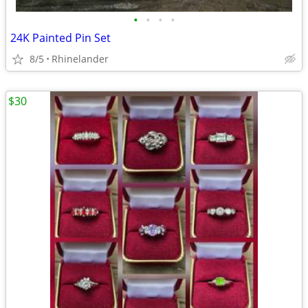
•
•
•
•
24K Painted Pin Set
8/5
Rhinelander
$30