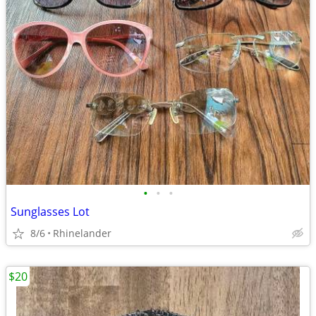
•
•
•
Sunglasses Lot
8/6
Rhinelander
$20