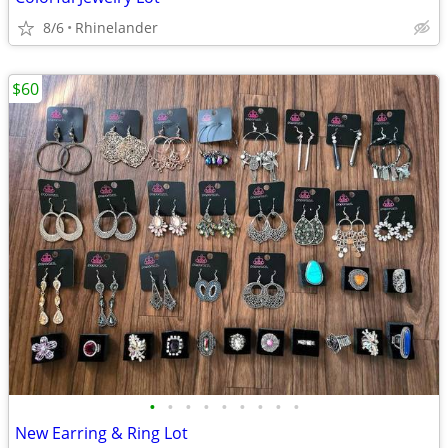
8/6
Rhinelander
$60
•
•
•
•
•
•
•
•
•
New Earring & Ring Lot