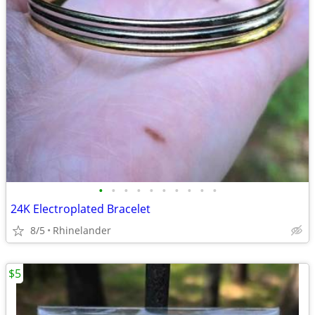
•
•
•
•
•
•
•
•
•
•
24K Electroplated Bracelet
8/5
Rhinelander
$5