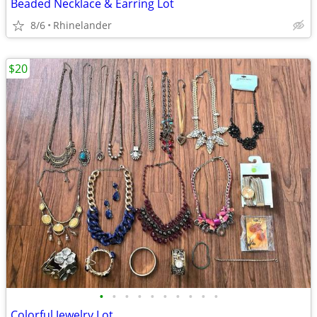
Beaded Necklace & Earring Lot
8/6
Rhinelander
$20
•
•
•
•
•
•
•
•
•
•
Colorful Jewelry Lot