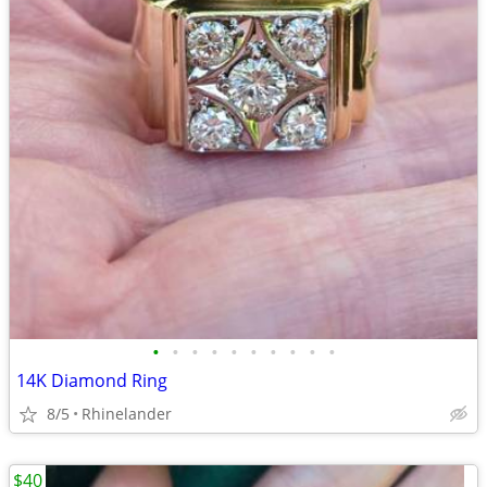
•
•
•
•
•
•
•
•
•
•
14K Diamond Ring
8/5
Rhinelander
$40