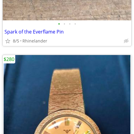
•
•
•
•
Spark of the Everflame Pin
8/5
Rhinelander
$280