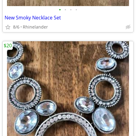
•
•
•
•
New Smoky Necklace Set
8/6
Rhinelander
$20