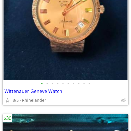
•
•
•
•
•
•
•
•
•
•
Wittenauer Geneve Watch
8/5
Rhinelander
$30