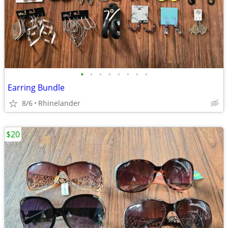
•
•
•
•
•
•
•
•
Earring Bundle
8/6
Rhinelander
$20